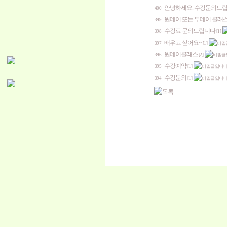
안녕하세요. 수강문의드립
400
원데이 또는 투데이 클래스
399
수강료 문의드립니다
398
[1]
배우고 싶어요~
397
[1]
원데이클래스
396
[2]
수강예약
395
[1]
수강문의
394
[1]