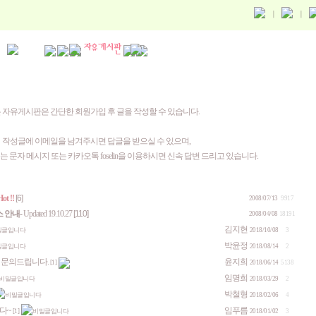
 자유게시판은 간단한 회원가입 후 글을 작성할 수 있습니다.
작성글에 이메일을 남겨주시면 답글을 받으실 수 있으며,
는 문자 메시지 또는 카카오톡 foselin을 이용하시면 신속 답변 드리고 있습니다.
ot !!
[6]
2008/07/13
9917
 안내-
Updated 19.10.27
[110]
2008/04/08
18191
김지현
2018/10/08
3
박윤정
2018/08/14
2
 문의드립니다.
윤지희
[1]
2018/06/14
5138
임명희
2018/03/29
2
박철형
2018/02/06
4
다~
임푸름
[1]
2018/01/02
3