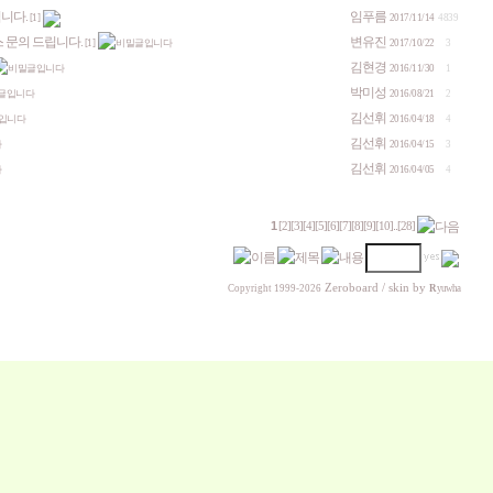
니다.
임푸름
[1]
2017/11/14
4839
 문의 드립니다.
변유진
[1]
2017/10/22
3
김현경
2016/11/30
1
박미성
2016/08/21
2
김선휘
2016/04/18
4
김선휘
2016/04/15
3
김선휘
2016/04/05
4
1
..
[2]
[3]
[4]
[5]
[6]
[7]
[8]
[9]
[10]
[28]
Zeroboard
/ skin by
Copyright 1999-2026
R
yuwha