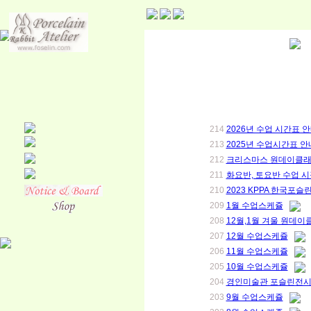
214
2026년 수업 시간표 
213
2025년 수업시간표 안
212
크리스마스 원데이클래
211
화요반, 토요반 수업 
210
2023 KPPA 한국포
209
1월 수업스케쥴
208
12월,1월 겨울 원데이
207
12월 수업스케쥴
206
11월 수업스케쥴
205
10월 수업스케쥴
204
경인미술관 포슬린전시회(9.
203
9월 수업스케쥴