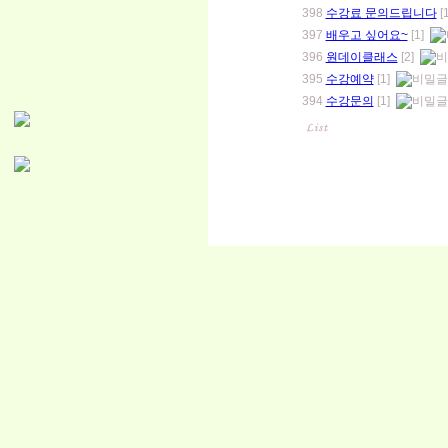
398
수강료 문의드립니다
[
397
배우고 싶어요~
[1]
396
원데이클래스
[2]
395
수강예약
[1]
394
수강문의
[1]