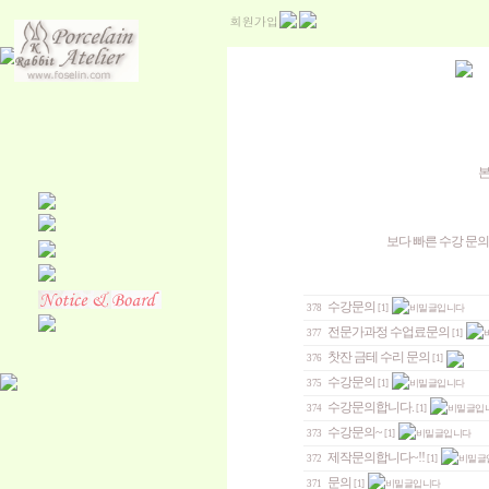
본
보다 빠른 수강 문의
수강문의
378
[1]
전문가과정 수업료문의
377
[1]
찻잔 금테 수리 문의
376
[1]
수강문의
375
[1]
수강문의합니다.
374
[1]
수강문의~
373
[1]
제작문의합니다~!!
372
[1]
문의
371
[1]