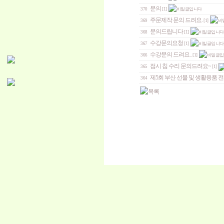
문의
370
[1]
주문제작 문의 드려요.
369
[1]
문의드립니다
368
[1]
수강문의요청
367
[1]
수강문의 드려요..
366
[1]
접시 칩 수리 문의드려요~
365
[1]
제5회 부산 선물 및 생활용품 전
364